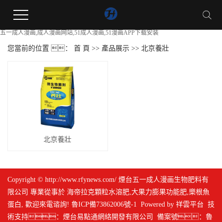
五一成人漫画,成人漫画网站,51成人漫画,51漫画APP下载安装
您當前的位置 ：
首 頁
>>
產品展示
>>
北京養壯
北京養壯
Copyright © http://www.rfynews.com/ 煙台五一成人漫画生物肥料有
限公司 專業從事於
海帝拉克顆粒水溶肥
,
大果力膨果功能肥
,
樂根魚
蛋白
, 歡迎來電谘詢!
魯ICP備73862006號-1
Powered by
祥雲平台
技
術支持：
煙台易點通網絡開發有限公司
備案號：
魯