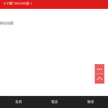
ICP備73862006號-1
網站地圖
首頁
電話
聯係